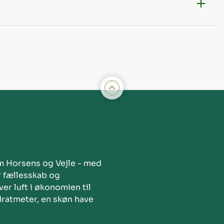
m Horsens og Vejle - med
r fællesskab og
er luft i økonomien til
dratmeter, en skøn have