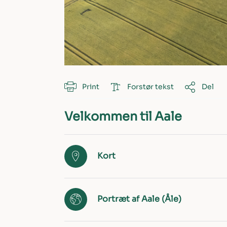
Print
Forstør tekst
Del
Velkommen til Aale
Kort
Portræt af Aale (Åle)