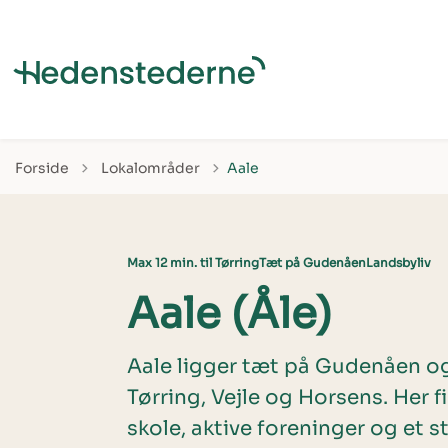
Tilbage til
Forside
Lokalområder
Aale
Max 12 min. til Tørring
Tæt på Gudenåen
Landsbyliv
Aale (Åle)
Aale ligger tæt på Gudenåen og
Tørring, Vejle og Horsens. Her 
skole, aktive foreninger og et 