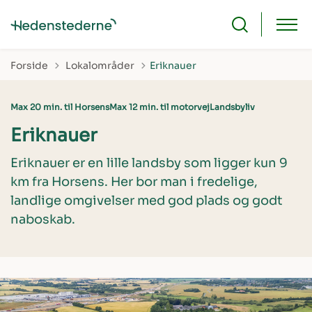
Tilbage til
Forside
Lokalområder
Eriknauer
Max 20 min. til Horsens
Max 12 min. til motorvej
Landsbyliv
Eriknauer
Eriknauer er en lille landsby som ligger kun 9
km fra Horsens. Her bor man i fredelige,
landlige omgivelser med god plads og godt
naboskab.