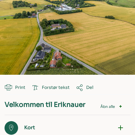
Print
Forstør tekst
Del
Velkommen til Eriknauer
Åbn alle
Kort