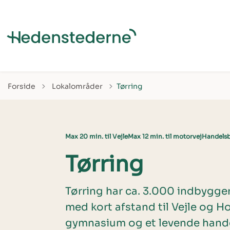
Tilbage til
Forside
Lokalområder
Tørring
Max 20 min. til Vejle
Max 12 min. til motorvej
Handelsb
Tørring
Tørring har ca. 3.000 indbygge
med kort afstand til Vejle og H
gymnasium og et levende hande