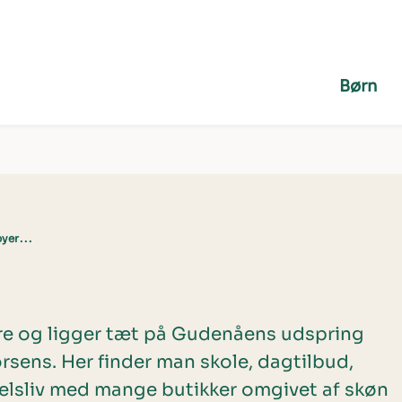
Børn
yer
...
re og ligger tæt på Gudenåens udspring
orsens. Her finder man skole, dagtilbud,
lsliv med mange butikker omgivet af skøn