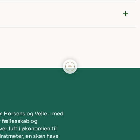
m Horsens og Vejle - med
r fællesskab og
er luft i økonomien til
dratmeter, en skøn have