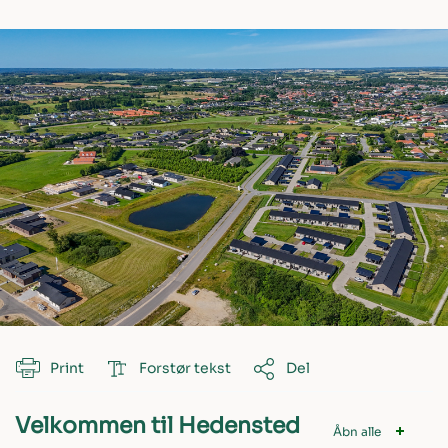
Print
Forstør tekst
Del
Velkommen til Hedensted
Åbn alle